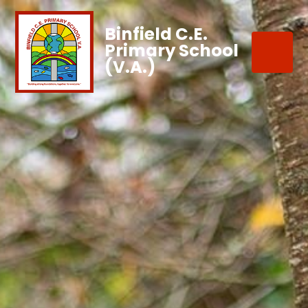
Binfield C.E.
Primary School
(V.A.)